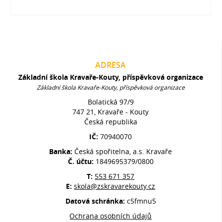
ADRESA
Základní škola Kravaře-Kouty, příspěvková organizace
Základní škola Kravaře-Kouty, příspěvková organizace
Bolatická 97/9
747 21, Kravaře - Kouty
Česká republika
IČ:
70940070
Banka:
Česká spořitelna, a.s. Kravaře
Č. účtu:
1849695379/0800
T:
553 671 357
E:
skola@zskravarekouty.cz
Datová schránka:
c5fmnu5
Ochrana osobních údajů