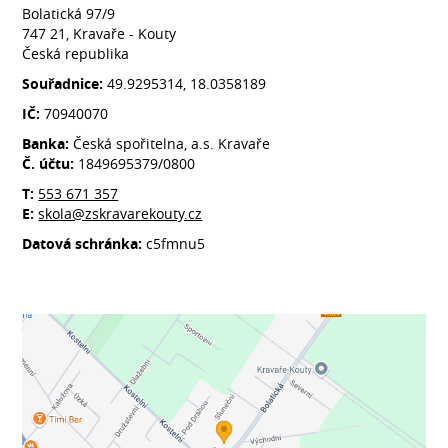
Bolatická 97/9
747 21, Kravaře - Kouty
Česká republika
Souřadnice:
49.9295314, 18.0358189
IČ:
70940070
Banka:
Česká spořitelna, a.s. Kravaře
Č. účtu:
1849695379/0800
T:
553 671 357
E:
skola@zskravarekouty.cz
Datová schránka:
c5fmnu5