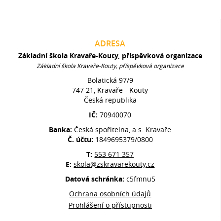
ADRESA
Základní škola Kravaře-Kouty, příspěvková organizace
Základní škola Kravaře-Kouty, příspěvková organizace
Bolatická 97/9
747 21, Kravaře - Kouty
Česká republika
IČ:
70940070
Banka:
Česká spořitelna, a.s. Kravaře
Č. účtu:
1849695379/0800
T:
553 671 357
E:
skola@zskravarekouty.cz
Datová schránka:
c5fmnu5
Ochrana osobních údajů
Prohlášení o přístupnosti