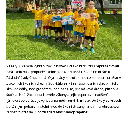
V úterý 3. června vybraní žáci navštěvující školní družinu reprezentovali
naši školu na Olympiádě školních družin v areálu školního hřiště u
Základní školy Chuchelná. Olympiády se zúčastnilo celkem osm družstev
z okolních školních družin. Soutěžilo se v šesti sportovních disciplínách:
skok do dálky, hod granátem, běh na 50 m, překážková dráha, plížení a
štafeta. Naši žáci podali skvělé výkony a jejich sportovní nadšení i
týmová spolupráce je vynesla na
nádherné
1. místo
. Do školy se vraceli
s vítězným pohárem, stolní hrou do školní družiny, křídami a obrovskou
radostí z vítězství. Sportu zdar!
Moc blahopřejeme!