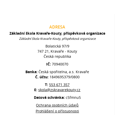
ADRESA
Základní škola Kravaře-Kouty, příspěvková organizace
Základní škola Kravaře-Kouty, příspěvková organizace
Bolatická 97/9
747 21, Kravaře - Kouty
Česká republika
IČ:
70940070
Banka:
Česká spořitelna, a.s. Kravaře
Č. účtu:
1849695379/0800
T:
553 671 357
E:
skola@zskravarekouty.cz
Datová schránka:
c5fmnu5
Ochrana osobních údajů
Prohlášení o přístupnosti