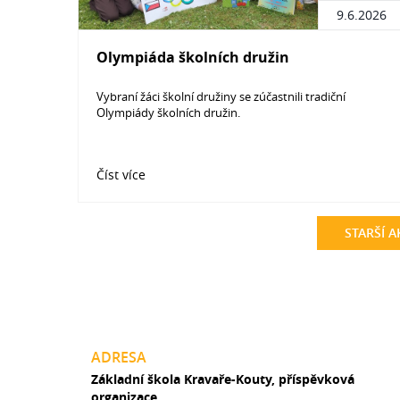
9.6.2026
Olympiáda školních družin
Vybraní žáci školní družiny se zúčastnili tradiční
Olympiády školních družin.
Číst více
STARŠÍ A
ADRESA
Základní škola Kravaře-Kouty, příspěvková
organizace