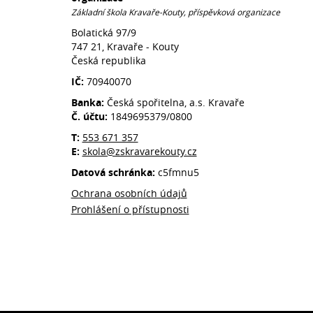
Základní škola Kravaře-Kouty, příspěvková organizace
Bolatická 97/9
747 21, Kravaře - Kouty
Česká republika
IČ:
70940070
Banka:
Česká spořitelna, a.s. Kravaře
Č. účtu:
1849695379/0800
T:
553 671 357
E:
skola@zskravarekouty.cz
Datová schránka:
c5fmnu5
Ochrana osobních údajů
Prohlášení o přístupnosti