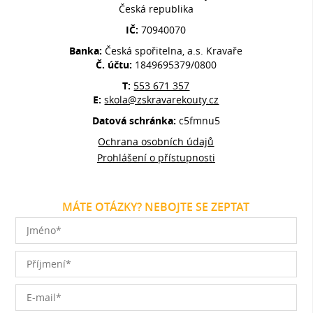
Česká republika
IČ:
70940070
Banka:
Česká spořitelna, a.s. Kravaře
Č. účtu:
1849695379/0800
T:
553 671 357
E:
skola@zskravarekouty.cz
Datová schránka:
c5fmnu5
Ochrana osobních údajů
Prohlášení o přístupnosti
MÁTE OTÁZKY? NEBOJTE SE ZEPTAT