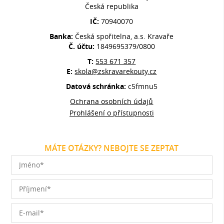
Česká republika
IČ:
70940070
Banka:
Česká spořitelna, a.s. Kravaře
Č. účtu:
1849695379/0800
T:
553 671 357
E:
skola@zskravarekouty.cz
Datová schránka:
c5fmnu5
Ochrana osobních údajů
Prohlášení o přístupnosti
MÁTE OTÁZKY? NEBOJTE SE ZEPTAT