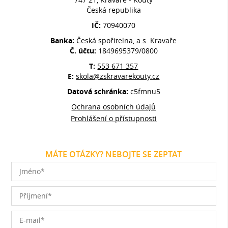
Česká republika
IČ:
70940070
Banka:
Česká spořitelna, a.s. Kravaře
Č. účtu:
1849695379/0800
T:
553 671 357
E:
skola@zskravarekouty.cz
Datová schránka:
c5fmnu5
Ochrana osobních údajů
Prohlášení o přístupnosti
MÁTE OTÁZKY? NEBOJTE SE ZEPTAT