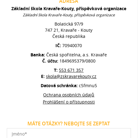
ADRESA
Základní škola Kravaře-Kouty, příspěvková organizace
Základní škola Kravaře-Kouty, příspěvková organizace
Bolatická 97/9
747 21, Kravaře - Kouty
Česká republika
IČ:
70940070
Banka:
Česká spořitelna, a.s. Kravaře
Č. účtu:
1849695379/0800
T:
553 671 357
E:
skola@zskravarekouty.cz
Datová schránka:
c5fmnu5
Ochrana osobních údajů
Prohlášení o přístupnosti
MÁTE OTÁZKY? NEBOJTE SE ZEPTAT