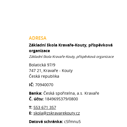
ADRESA
Základní škola Kravaře-Kouty, příspěvková
organizace
Základní škola Kravaře-Kouty, příspěvková organizace
Bolatická 97/9
747 21, Kravaře - Kouty
Česká republika
IČ:
70940070
Banka:
Česká spořitelna, a.s. Kravaře
Č. účtu:
1849695379/0800
T:
553 671 357
E:
skola@zskravarekouty.cz
Datová schránka:
c5fmnu5