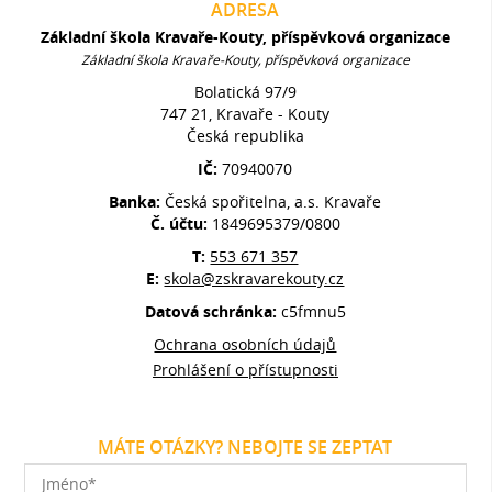
ADRESA
Základní škola Kravaře-Kouty, příspěvková organizace
Základní škola Kravaře-Kouty, příspěvková organizace
Bolatická 97/9
747 21, Kravaře - Kouty
Česká republika
IČ:
70940070
Banka:
Česká spořitelna, a.s. Kravaře
Č. účtu:
1849695379/0800
T:
553 671 357
E:
skola@zskravarekouty.cz
Datová schránka:
c5fmnu5
Ochrana osobních údajů
Prohlášení o přístupnosti
MÁTE OTÁZKY? NEBOJTE SE ZEPTAT