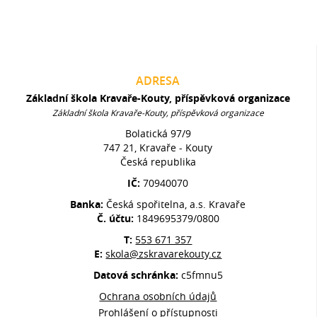
ADRESA
Základní škola Kravaře-Kouty, příspěvková organizace
Základní škola Kravaře-Kouty, příspěvková organizace
Bolatická 97/9
747 21, Kravaře - Kouty
Česká republika
IČ:
70940070
Banka:
Česká spořitelna, a.s. Kravaře
Č. účtu:
1849695379/0800
T:
553 671 357
E:
skola@zskravarekouty.cz
Datová schránka:
c5fmnu5
Ochrana osobních údajů
Prohlášení o přístupnosti