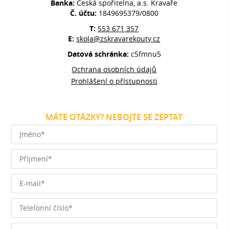
Banka:
Česká spořitelna, a.s. Kravaře
Č. účtu:
1849695379/0800
T:
553 671 357
E:
skola@zskravarekouty.cz
Datová schránka:
c5fmnu5
Ochrana osobních údajů
Prohlášení o přístupnosti
MÁTE OTÁZKY? NEBOJTE SE ZEPTAT