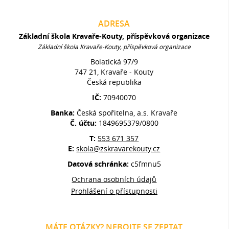
ADRESA
Základní škola Kravaře-Kouty, příspěvková organizace
Základní škola Kravaře-Kouty, příspěvková organizace
Bolatická 97/9
747 21, Kravaře - Kouty
Česká republika
IČ:
70940070
Banka:
Česká spořitelna, a.s. Kravaře
Č. účtu:
1849695379/0800
T:
553 671 357
E:
skola@zskravarekouty.cz
Datová schránka:
c5fmnu5
Ochrana osobních údajů
Prohlášení o přístupnosti
MÁTE OTÁZKY? NEBOJTE SE ZEPTAT