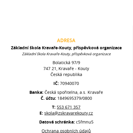
ADRESA
Základní škola Kravaře-Kouty, příspěvková organizace
Základní škola Kravaře-Kouty, příspěvková organizace
Bolatická 97/9
747 21, Kravaře - Kouty
Česká republika
IČ:
70940070
Banka:
Česká spořitelna, a.s. Kravaře
Č. účtu:
1849695379/0800
T:
553 671 357
E:
skola@zskravarekouty.cz
Datová schránka:
c5fmnu5
Ochrana osobních údajů