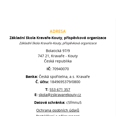
ADRESA
Základní škola Kravaře-Kouty, příspěvková organizace
Základní škola Kravaře-Kouty, příspěvková organizace
Bolatická 97/9
747 21, Kravaře - Kouty
Česká republika
IČ:
70940070
Banka:
Česká spořitelna, a.s. Kravaře
Č. účtu:
1849695379/0800
T:
553 671 357
E:
skola@zskravarekouty.cz
Datová schránka:
c5fmnu5
Ochrana osobních údajů