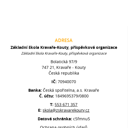
ADRESA
Základní škola Kravaře-Kouty, příspěvková organizace
Základní škola Kravaře-Kouty, příspěvková organizace
Bolatická 97/9
747 21, Kravaře - Kouty
Česká republika
IČ:
70940070
Banka:
Česká spořitelna, a.s. Kravaře
Č. účtu:
1849695379/0800
T:
553 671 357
E:
skola@zskravarekouty.cz
Datová schránka:
c5fmnu5
Ochrana osobních údajů