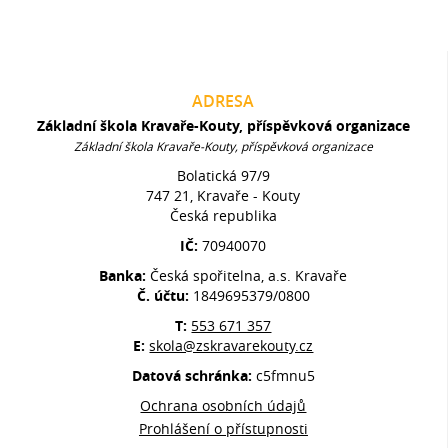
ADRESA
Základní škola Kravaře-Kouty, příspěvková organizace
Základní škola Kravaře-Kouty, příspěvková organizace
Bolatická 97/9
747 21, Kravaře - Kouty
Česká republika
IČ:
70940070
Banka:
Česká spořitelna, a.s. Kravaře
Č. účtu:
1849695379/0800
T:
553 671 357
E:
skola@zskravarekouty.cz
Datová schránka:
c5fmnu5
Ochrana osobních údajů
Prohlášení o přístupnosti