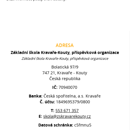
ADRESA
Základní škola Kravaře-Kouty, příspěvková organizace
Základní škola Kravaře-Kouty, příspěvková organizace
Bolatická 97/9
747 21, Kravaře - Kouty
Česká republika
IČ:
70940070
Banka:
Česká spořitelna, a.s. Kravaře
Č. účtu:
1849695379/0800
T:
553 671 357
E:
skola@zskravarekouty.cz
Datová schránka:
c5fmnu5