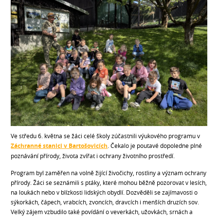
Ve středu 6. května se žáci celé školy zúčastnili výukového programu v
Záchranné stanici v Bartošovicích
. Čekalo je poutavé dopoledne plné
poznávání přírody, života zvířat i ochrany životního prostředí.
Program byl zaměřen na volně žijící živočichy, rostliny a význam ochrany
přírody. Žáci se seznámili s ptáky, které mohou běžně pozorovat v lesích,
na loukách nebo v blízkosti lidských obydlí. Dozvěděli se zajímavosti o
sýkorkách, čápech, vrabcích, zvoncích, dravcích i menších druzích sov.
Velký zájem vzbudilo také povídání o veverkách, užovkách, srnách a