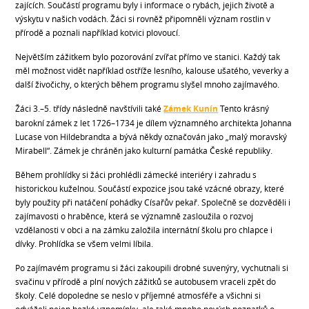
zajících. Součástí programu byly i informace o rybách, jejich životě a
výskytu v našich vodách. Žáci si rovněž připomněli význam rostlin v
přírodě a poznali například kotvici plovoucí.
Největším zážitkem bylo pozorování zvířat přímo ve stanici. Každý tak
měl možnost vidět například ostříže lesního, kalouse ušatého, veverky a
další živočichy, o kterých během programu slyšel mnoho zajímavého.
Žáci 3.–5. třídy následně navštívili také
Zámek Kunín
Tento krásný
barokní zámek z let 1726–1734 je dílem významného architekta Johanna
Lucase von Hildebrandta a bývá někdy označován jako „malý moravský
Mirabell“. Zámek je chráněn jako kulturní památka České republiky.
Během prohlídky si žáci prohlédli zámecké interiéry i zahradu s
historickou kuželnou. Součástí expozice jsou také vzácné obrazy, které
byly použity při natáčení pohádky Císařův pekař. Společně se dozvěděli i
zajímavosti o hraběnce, která se významně zasloužila o rozvoj
vzdělanosti v obci a na zámku založila internátní školu pro chlapce i
dívky. Prohlídka se všem velmi líbila.
Po zajímavém programu si žáci zakoupili drobné suvenýry, vychutnali si
svačinu v přírodě a plní nových zážitků se autobusem vraceli zpět do
školy. Celé dopoledne se neslo v příjemné atmosféře a všichni si