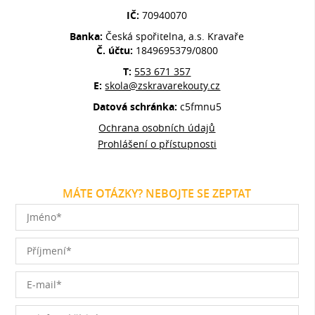
IČ:
70940070
Banka:
Česká spořitelna, a.s. Kravaře
Č. účtu:
1849695379/0800
T:
553 671 357
E:
skola@zskravarekouty.cz
Datová schránka:
c5fmnu5
Ochrana osobních údajů
Prohlášení o přístupnosti
MÁTE OTÁZKY? NEBOJTE SE ZEPTAT