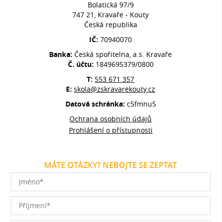
Bolatická 97/9
747 21, Kravaře - Kouty
Česká republika
IČ:
70940070
Banka:
Česká spořitelna, a.s. Kravaře
Č. účtu:
1849695379/0800
T:
553 671 357
E:
skola@zskravarekouty.cz
Datová schránka:
c5fmnu5
Ochrana osobních údajů
Prohlášení o přístupnosti
MÁTE OTÁZKY? NEBOJTE SE ZEPTAT