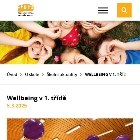
Úvod
O škole
Školní aktuality
WELLBEING V 1. TŘÍDĚ
Wellbeing v 1. třídě
5.3.2025