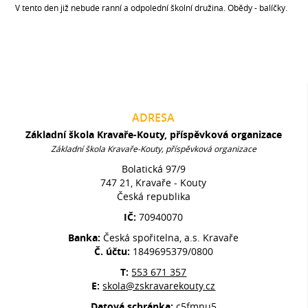
V tento den již nebude ranní a odpolední školní družina. Obědy - balíčky.
ADRESA
Základní škola Kravaře-Kouty, příspěvková organizace
Základní škola Kravaře-Kouty, příspěvková organizace
Bolatická 97/9
747 21, Kravaře - Kouty
Česká republika
IČ:
70940070
Banka:
Česká spořitelna, a.s. Kravaře
Č. účtu:
1849695379/0800
T:
553 671 357
E:
skola@zskravarekouty.cz
Datová schránka:
c5fmnu5