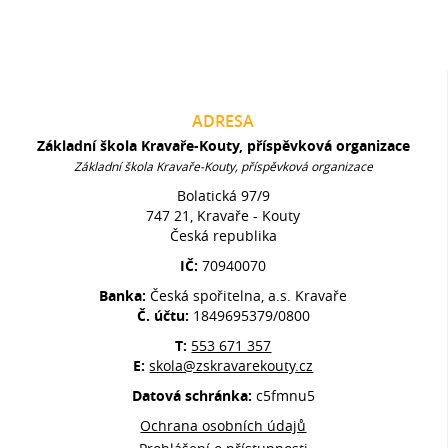
ADRESA
Základní škola Kravaře-Kouty, příspěvková organizace
Základní škola Kravaře-Kouty, příspěvková organizace
Bolatická 97/9
747 21, Kravaře - Kouty
Česká republika
IČ:
70940070
Banka:
Česká spořitelna, a.s. Kravaře
Č. účtu:
1849695379/0800
T:
553 671 357
E:
skola@zskravarekouty.cz
Datová schránka:
c5fmnu5
Ochrana osobních údajů