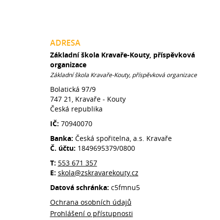
ADRESA
Základní škola Kravaře-Kouty, příspěvková
organizace
Základní škola Kravaře-Kouty, příspěvková organizace
Bolatická 97/9
747 21, Kravaře - Kouty
Česká republika
IČ:
70940070
Banka:
Česká spořitelna, a.s. Kravaře
Č. účtu:
1849695379/0800
T:
553 671 357
E:
skola@zskravarekouty.cz
Datová schránka:
c5fmnu5
Ochrana osobních údajů
Prohlášení o přístupnosti