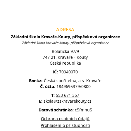
ADRESA
Základní škola Kravaře-Kouty, příspěvková organizace
Základní škola Kravaře-Kouty, příspěvková organizace
Bolatická 97/9
747 21, Kravaře - Kouty
Česká republika
IČ:
70940070
Banka:
Česká spořitelna, a.s. Kravaře
Č. účtu:
1849695379/0800
T:
553 671 357
E:
skola@zskravarekouty.cz
Datová schránka:
c5fmnu5
Ochrana osobních údajů
Prohlášení o přístupnosti