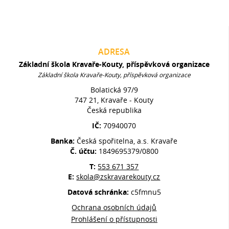
ADRESA
Základní škola Kravaře-Kouty, příspěvková organizace
Základní škola Kravaře-Kouty, příspěvková organizace
Bolatická 97/9
747 21, Kravaře - Kouty
Česká republika
IČ:
70940070
Banka:
Česká spořitelna, a.s. Kravaře
Č. účtu:
1849695379/0800
T:
553 671 357
E:
skola@zskravarekouty.cz
Datová schránka:
c5fmnu5
Ochrana osobních údajů
Prohlášení o přístupnosti