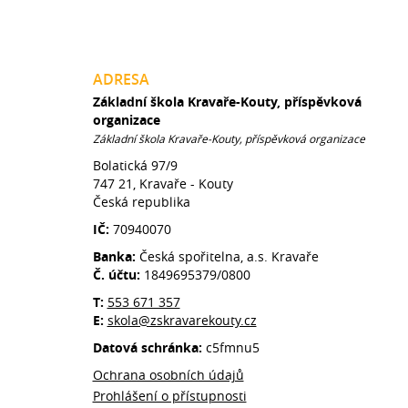
ADRESA
Základní škola Kravaře-Kouty, příspěvková
organizace
Základní škola Kravaře-Kouty, příspěvková organizace
Bolatická 97/9
747 21, Kravaře - Kouty
Česká republika
IČ:
70940070
Banka:
Česká spořitelna, a.s. Kravaře
Č. účtu:
1849695379/0800
T:
553 671 357
E:
skola@zskravarekouty.cz
Datová schránka:
c5fmnu5
Ochrana osobních údajů
Prohlášení o přístupnosti