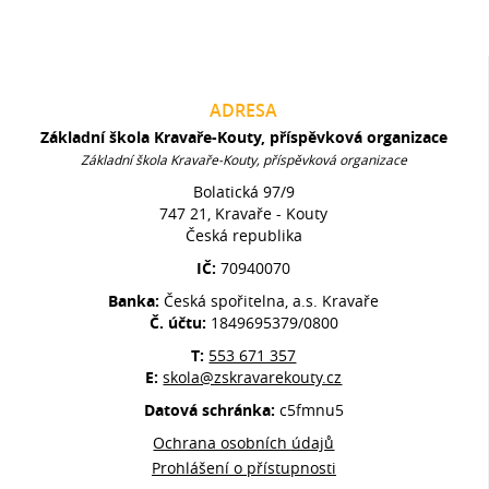
ADRESA
Základní škola Kravaře-Kouty, příspěvková organizace
Základní škola Kravaře-Kouty, příspěvková organizace
Bolatická 97/9
747 21, Kravaře - Kouty
Česká republika
IČ:
70940070
Banka:
Česká spořitelna, a.s. Kravaře
Č. účtu:
1849695379/0800
T:
553 671 357
E:
skola@zskravarekouty.cz
Datová schránka:
c5fmnu5
Ochrana osobních údajů
Prohlášení o přístupnosti