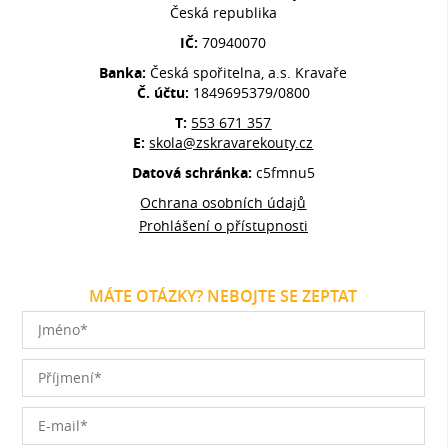
Česká republika
IČ:
70940070
Banka:
Česká spořitelna, a.s. Kravaře
Č. účtu:
1849695379/0800
T:
553 671 357
E:
skola@zskravarekouty.cz
Datová schránka:
c5fmnu5
Ochrana osobních údajů
Prohlášení o přístupnosti
MÁTE OTÁZKY? NEBOJTE SE ZEPTAT