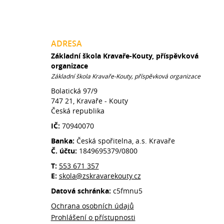
ADRESA
Základní škola Kravaře-Kouty, příspěvková
organizace
Základní škola Kravaře-Kouty, příspěvková organizace
Bolatická 97/9
747 21, Kravaře - Kouty
Česká republika
IČ:
70940070
Banka:
Česká spořitelna, a.s. Kravaře
Č. účtu:
1849695379/0800
T:
553 671 357
E:
skola@zskravarekouty.cz
Datová schránka:
c5fmnu5
Ochrana osobních údajů
Prohlášení o přístupnosti