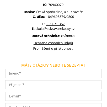
IČ:
70940070
Banka:
Česká spořitelna, a.s. Kravaře
Č. účtu:
1849695379/0800
T:
553 671 357
E:
skola@zskravarekouty.cz
Datová schránka:
c5fmnu5
Ochrana osobních údajů
Prohlášení o přístupnosti
MÁTE OTÁZKY? NEBOJTE SE ZEPTAT