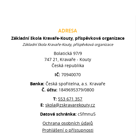
ADRESA
Základní škola Kravaře-Kouty, příspěvková organizace
Základní škola Kravaře-Kouty, příspěvková organizace
Bolatická 97/9
747 21, Kravaře - Kouty
Česká republika
IČ:
70940070
Banka:
Česká spořitelna, a.s. Kravaře
Č. účtu:
1849695379/0800
T:
553 671 357
E:
skola@zskravarekouty.cz
Datová schránka:
c5fmnu5
Ochrana osobních údajů
Prohlášení o přístupnosti