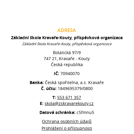
ADRESA
Základní škola Kravaře-Kouty, příspěvková organizace
Základní škola Kravaře-Kouty, příspěvková organizace
Bolatická 97/9
747 21, Kravaře - Kouty
Česká republika
IČ:
70940070
Banka:
Česká spořitelna, a.s. Kravaře
Č. účtu:
1849695379/0800
T:
553 671 357
E:
skola@zskravarekouty.cz
Datová schránka:
c5fmnu5
Ochrana osobních údajů
Prohlášení o přístupnosti