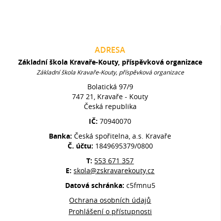
ADRESA
Základní škola Kravaře-Kouty, příspěvková organizace
Základní škola Kravaře-Kouty, příspěvková organizace
Bolatická 97/9
747 21, Kravaře - Kouty
Česká republika
IČ:
70940070
Banka:
Česká spořitelna, a.s. Kravaře
Č. účtu:
1849695379/0800
T:
553 671 357
E:
skola@zskravarekouty.cz
Datová schránka:
c5fmnu5
Ochrana osobních údajů
Prohlášení o přístupnosti