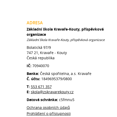
ADRESA
Základní škola Kravaře-Kouty, příspěvková
organizace
Základní škola Kravaře-Kouty, příspěvková organizace
Bolatická 97/9
747 21, Kravaře - Kouty
Česká republika
IČ:
70940070
Banka:
Česká spořitelna, a.s. Kravaře
Č. účtu:
1849695379/0800
T:
553 671 357
E:
skola@zskravarekouty.cz
Datová schránka:
c5fmnu5
Ochrana osobních údajů
Prohlášení o přístupnosti