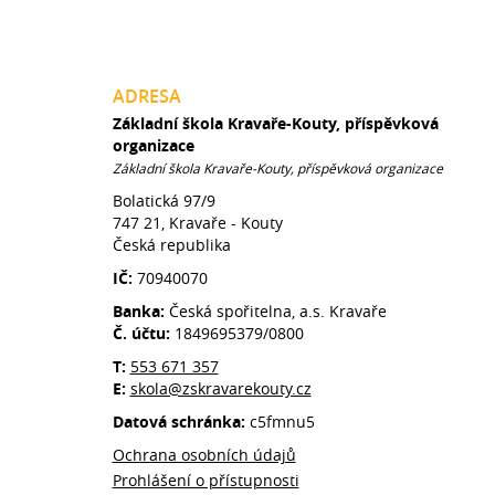
ADRESA
Základní škola Kravaře-Kouty, příspěvková
organizace
Základní škola Kravaře-Kouty, příspěvková organizace
Bolatická 97/9
747 21, Kravaře - Kouty
Česká republika
IČ:
70940070
Banka:
Česká spořitelna, a.s. Kravaře
Č. účtu:
1849695379/0800
T:
553 671 357
E:
skola@zskravarekouty.cz
Datová schránka:
c5fmnu5
Ochrana osobních údajů
Prohlášení o přístupnosti