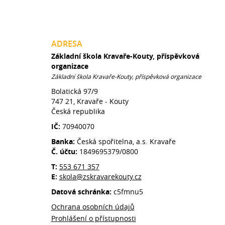
ADRESA
Základní škola Kravaře-Kouty, příspěvková
organizace
Základní škola Kravaře-Kouty, příspěvková organizace
Bolatická 97/9
747 21, Kravaře - Kouty
Česká republika
IČ:
70940070
Banka:
Česká spořitelna, a.s. Kravaře
Č. účtu:
1849695379/0800
T:
553 671 357
E:
skola@zskravarekouty.cz
Datová schránka:
c5fmnu5
Ochrana osobních údajů
Prohlášení o přístupnosti