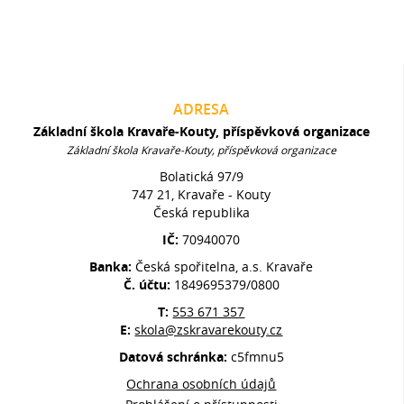
ADRESA
Základní škola Kravaře-Kouty, příspěvková organizace
Základní škola Kravaře-Kouty, příspěvková organizace
Bolatická 97/9
747 21, Kravaře - Kouty
Česká republika
IČ:
70940070
Banka:
Česká spořitelna, a.s. Kravaře
Č. účtu:
1849695379/0800
T:
553 671 357
E:
skola@zskravarekouty.cz
Datová schránka:
c5fmnu5
Ochrana osobních údajů