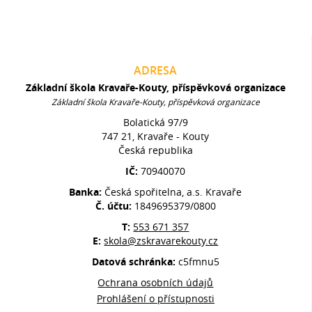
ADRESA
Základní škola Kravaře-Kouty, příspěvková organizace
Základní škola Kravaře-Kouty, příspěvková organizace
Bolatická 97/9
747 21, Kravaře - Kouty
Česká republika
IČ:
70940070
Banka:
Česká spořitelna, a.s. Kravaře
Č. účtu:
1849695379/0800
T:
553 671 357
E:
skola@zskravarekouty.cz
Datová schránka:
c5fmnu5
Ochrana osobních údajů
Prohlášení o přístupnosti