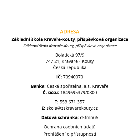
ADRESA
Základní škola Kravaře-Kouty, příspěvková organizace
Základní škola Kravaře-Kouty, příspěvková organizace
Bolatická 97/9
747 21, Kravaře - Kouty
Česká republika
IČ:
70940070
Banka:
Česká spořitelna, a.s. Kravaře
Č. účtu:
1849695379/0800
T:
553 671 357
E:
skola@zskravarekouty.cz
Datová schránka:
c5fmnu5
Ochrana osobních údajů
Prohlášení o přístupnosti