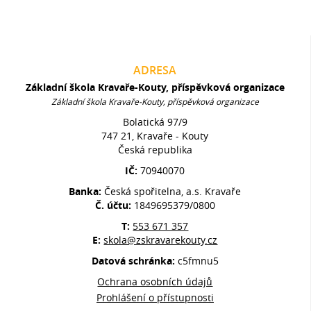
ADRESA
Základní škola Kravaře-Kouty, příspěvková organizace
Základní škola Kravaře-Kouty, příspěvková organizace
Bolatická 97/9
747 21, Kravaře - Kouty
Česká republika
IČ:
70940070
Banka:
Česká spořitelna, a.s. Kravaře
Č. účtu:
1849695379/0800
T:
553 671 357
E:
skola@zskravarekouty.cz
Datová schránka:
c5fmnu5
Ochrana osobních údajů
Prohlášení o přístupnosti