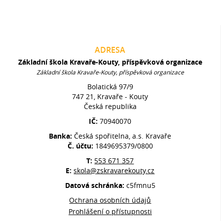
ADRESA
Základní škola Kravaře-Kouty, příspěvková organizace
Základní škola Kravaře-Kouty, příspěvková organizace
Bolatická 97/9
747 21, Kravaře - Kouty
Česká republika
IČ:
70940070
Banka:
Česká spořitelna, a.s. Kravaře
Č. účtu:
1849695379/0800
T:
553 671 357
E:
skola@zskravarekouty.cz
Datová schránka:
c5fmnu5
Ochrana osobních údajů
Prohlášení o přístupnosti