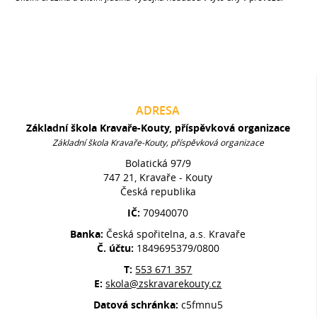
ADRESA
Základní škola Kravaře-Kouty, příspěvková organizace
Základní škola Kravaře-Kouty, příspěvková organizace
Bolatická 97/9
747 21, Kravaře - Kouty
Česká republika
IČ:
70940070
Banka:
Česká spořitelna, a.s. Kravaře
Č. účtu:
1849695379/0800
T:
553 671 357
E:
skola@zskravarekouty.cz
Datová schránka:
c5fmnu5