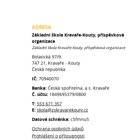
ADRESA
Základní škola Kravaře-Kouty, příspěvková
organizace
Základní škola Kravaře-Kouty, příspěvková organizace
Bolatická 97/9
747 21, Kravaře - Kouty
Česká republika
IČ:
70940070
Banka:
Česká spořitelna, a.s. Kravaře
Č. účtu:
1849695379/0800
T:
553 671 357
E:
skola@zskravarekouty.cz
Datová schránka:
c5fmnu5
Ochrana osobních údajů
Prohlášení o přístupnosti