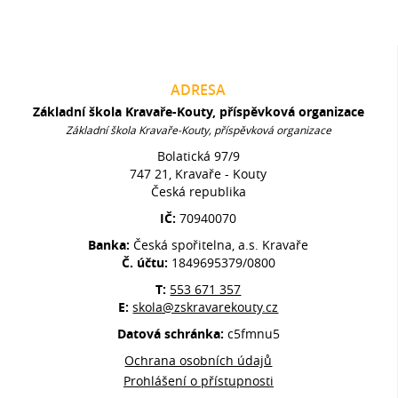
ADRESA
Základní škola Kravaře-Kouty, příspěvková organizace
Základní škola Kravaře-Kouty, příspěvková organizace
Bolatická 97/9
747 21, Kravaře - Kouty
Česká republika
IČ:
70940070
Banka:
Česká spořitelna, a.s. Kravaře
Č. účtu:
1849695379/0800
T:
553 671 357
E:
skola@zskravarekouty.cz
Datová schránka:
c5fmnu5
Ochrana osobních údajů
Prohlášení o přístupnosti