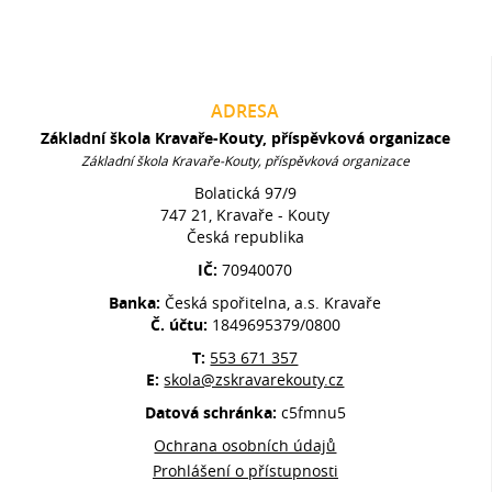
ADRESA
Základní škola Kravaře-Kouty, příspěvková organizace
Základní škola Kravaře-Kouty, příspěvková organizace
Bolatická 97/9
747 21, Kravaře - Kouty
Česká republika
IČ:
70940070
Banka:
Česká spořitelna, a.s. Kravaře
Č. účtu:
1849695379/0800
T:
553 671 357
E:
skola@zskravarekouty.cz
Datová schránka:
c5fmnu5
Ochrana osobních údajů
Prohlášení o přístupnosti