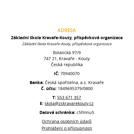
ADRESA
Základní škola Kravaře-Kouty, příspěvková organizace
Základní škola Kravaře-Kouty, příspěvková organizace
Bolatická 97/9
747 21, Kravaře - Kouty
Česká republika
IČ:
70940070
Banka:
Česká spořitelna, a.s. Kravaře
Č. účtu:
1849695379/0800
T:
553 671 357
E:
skola@zskravarekouty.cz
Datová schránka:
c5fmnu5
Ochrana osobních údajů
Prohlášení o přístupnosti