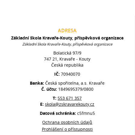
ADRESA
Základní škola Kravaře-Kouty, příspěvková organizace
Základní škola Kravaře-Kouty, příspěvková organizace
Bolatická 97/9
747 21, Kravaře - Kouty
Česká republika
IČ:
70940070
Banka:
Česká spořitelna, a.s. Kravaře
Č. účtu:
1849695379/0800
T:
553 671 357
E:
skola@zskravarekouty.cz
Datová schránka:
c5fmnu5
Ochrana osobních údajů
Prohlášení o přístupnosti