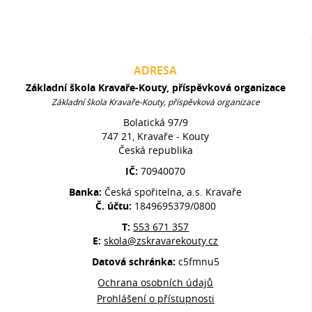
ADRESA
Základní škola Kravaře-Kouty, příspěvková organizace
Základní škola Kravaře-Kouty, příspěvková organizace
Bolatická 97/9
747 21, Kravaře - Kouty
Česká republika
IČ:
70940070
Banka:
Česká spořitelna, a.s. Kravaře
Č. účtu:
1849695379/0800
T:
553 671 357
E:
skola@zskravarekouty.cz
Datová schránka:
c5fmnu5
Ochrana osobních údajů
Prohlášení o přístupnosti