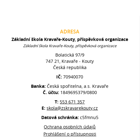
ADRESA
Základní škola Kravaře-Kouty, příspěvková organizace
Základní škola Kravaře-Kouty, příspěvková organizace
Bolatická 97/9
747 21, Kravaře - Kouty
Česká republika
IČ:
70940070
Banka:
Česká spořitelna, a.s. Kravaře
Č. účtu:
1849695379/0800
T:
553 671 357
E:
skola@zskravarekouty.cz
Datová schránka:
c5fmnu5
Ochrana osobních údajů
Prohlášení o přístupnosti