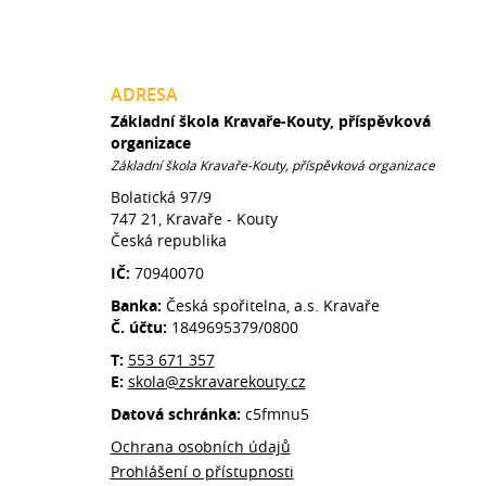
ADRESA
Základní škola Kravaře-Kouty, příspěvková
organizace
Základní škola Kravaře-Kouty, příspěvková organizace
Bolatická 97/9
747 21, Kravaře - Kouty
Česká republika
IČ:
70940070
Banka:
Česká spořitelna, a.s. Kravaře
Č. účtu:
1849695379/0800
T:
553 671 357
E:
skola@zskravarekouty.cz
Datová schránka:
c5fmnu5
Ochrana osobních údajů
Prohlášení o přístupnosti